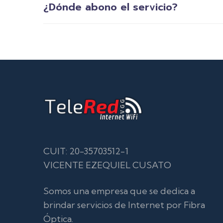
¿Dónde abono el servicio?
CUIT: 20-35703512-1
VICENTE EZEQUIEL CUSATO
Somos una empresa que se dedica a
brindar servicios de Internet por Fibra
Óptica.